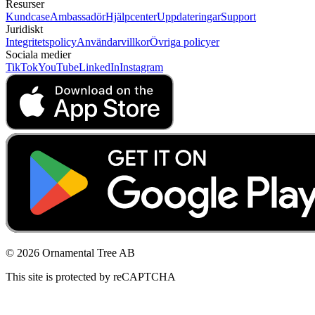
Resurser
Kundcase
Ambassadör
Hjälpcenter
Uppdateringar
Support
Juridiskt
Integritetspolicy
Användarvillkor
Övriga policyer
Sociala medier
TikTok
YouTube
LinkedIn
Instagram
© 2026 Ornamental Tree AB
This site is protected by reCAPTCHA