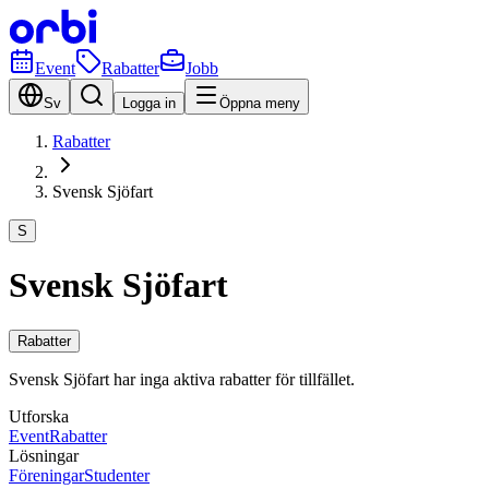
Event
Rabatter
Jobb
Sv
Logga in
Öppna meny
Rabatter
Svensk Sjöfart
S
Svensk Sjöfart
Rabatter
Svensk Sjöfart har inga aktiva rabatter för tillfället.
Utforska
Event
Rabatter
Lösningar
Föreningar
Studenter