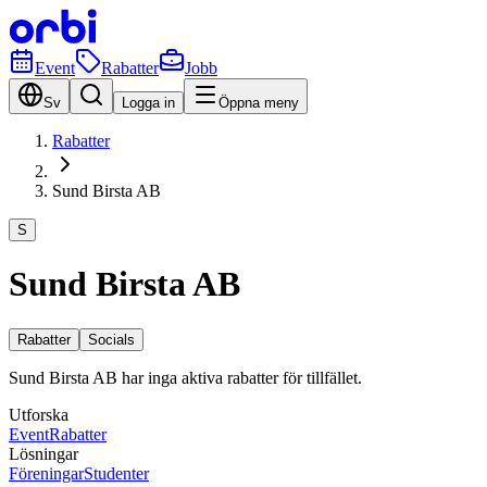
Event
Rabatter
Jobb
Sv
Logga in
Öppna meny
Rabatter
Sund Birsta AB
S
Sund Birsta AB
Rabatter
Socials
Sund Birsta AB har inga aktiva rabatter för tillfället.
Utforska
Event
Rabatter
Lösningar
Föreningar
Studenter