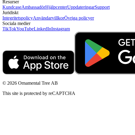
Resurser
Kundcase
Ambassadör
Hjälpcenter
Uppdateringar
Support
Juridiskt
Integritetspolicy
Användarvillkor
Övriga policyer
Sociala medier
TikTok
YouTube
LinkedIn
Instagram
© 2026 Ornamental Tree AB
This site is protected by reCAPTCHA