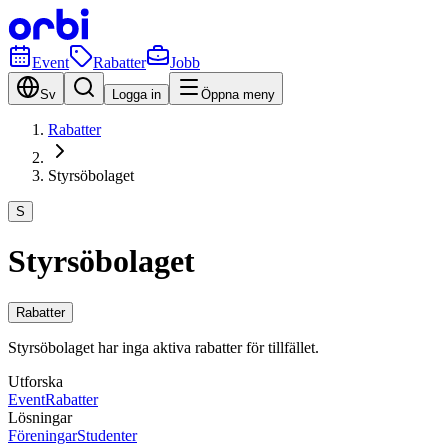
Event
Rabatter
Jobb
Sv
Logga in
Öppna meny
Rabatter
Styrsöbolaget
S
Styrsöbolaget
Rabatter
Styrsöbolaget har inga aktiva rabatter för tillfället.
Utforska
Event
Rabatter
Lösningar
Föreningar
Studenter