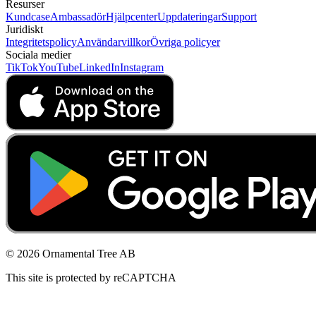
Resurser
Kundcase
Ambassadör
Hjälpcenter
Uppdateringar
Support
Juridiskt
Integritetspolicy
Användarvillkor
Övriga policyer
Sociala medier
TikTok
YouTube
LinkedIn
Instagram
© 2026 Ornamental Tree AB
This site is protected by reCAPTCHA