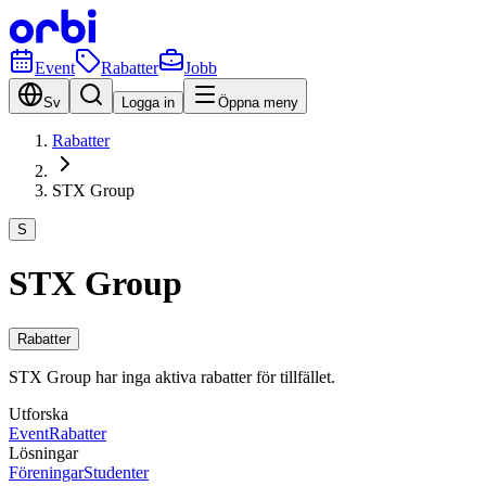
Event
Rabatter
Jobb
Sv
Logga in
Öppna meny
Rabatter
STX Group
S
STX Group
Rabatter
STX Group har inga aktiva rabatter för tillfället.
Utforska
Event
Rabatter
Lösningar
Föreningar
Studenter