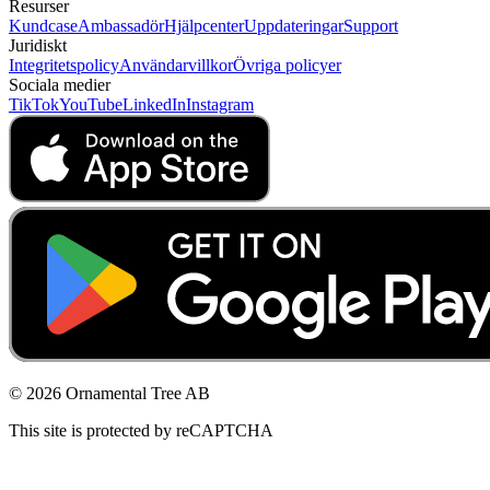
Resurser
Kundcase
Ambassadör
Hjälpcenter
Uppdateringar
Support
Juridiskt
Integritetspolicy
Användarvillkor
Övriga policyer
Sociala medier
TikTok
YouTube
LinkedIn
Instagram
© 2026 Ornamental Tree AB
This site is protected by reCAPTCHA