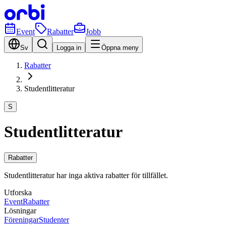
Event
Rabatter
Jobb
Sv
Logga in
Öppna meny
Rabatter
Studentlitteratur
S
Studentlitteratur
Rabatter
Studentlitteratur har inga aktiva rabatter för tillfället.
Utforska
Event
Rabatter
Lösningar
Föreningar
Studenter