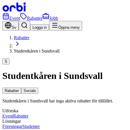
Event
Rabatter
Jobb
Sv
Logga in
Öppna meny
Rabatter
Studentkåren i Sundsvall
S
Studentkåren i Sundsvall
Rabatter
Socials
Studentkåren i Sundsvall har inga aktiva rabatter för tillfället.
Utforska
Event
Rabatter
Lösningar
Föreningar
Studenter