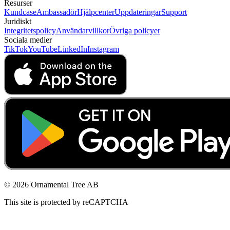
Resurser
Kundcase
Ambassadör
Hjälpcenter
Uppdateringar
Support
Juridiskt
Integritetspolicy
Användarvillkor
Övriga policyer
Sociala medier
TikTok
YouTube
LinkedIn
Instagram
© 2026 Ornamental Tree AB
This site is protected by reCAPTCHA