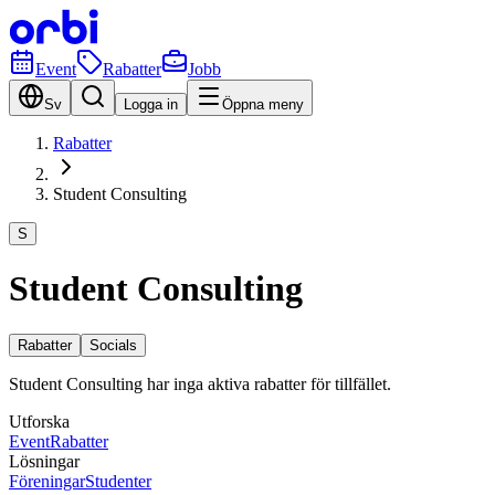
Event
Rabatter
Jobb
Sv
Logga in
Öppna meny
Rabatter
Student Consulting
S
Student Consulting
Rabatter
Socials
Student Consulting har inga aktiva rabatter för tillfället.
Utforska
Event
Rabatter
Lösningar
Föreningar
Studenter