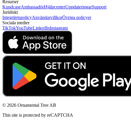
Resurser
Kundcase
Ambassadör
Hjälpcenter
Uppdateringar
Support
Juridiskt
Integritetspolicy
Användarvillkor
Övriga policyer
Sociala medier
TikTok
YouTube
LinkedIn
Instagram
© 2026 Ornamental Tree AB
This site is protected by reCAPTCHA