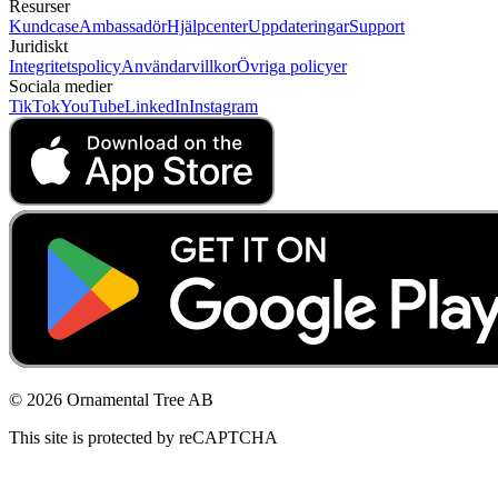
Resurser
Kundcase
Ambassadör
Hjälpcenter
Uppdateringar
Support
Juridiskt
Integritetspolicy
Användarvillkor
Övriga policyer
Sociala medier
TikTok
YouTube
LinkedIn
Instagram
© 2026 Ornamental Tree AB
This site is protected by reCAPTCHA