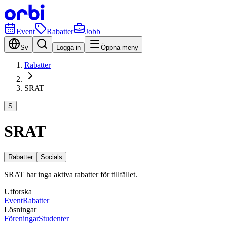
Event
Rabatter
Jobb
Sv
Logga in
Öppna meny
Rabatter
SRAT
S
SRAT
Rabatter
Socials
SRAT har inga aktiva rabatter för tillfället.
Utforska
Event
Rabatter
Lösningar
Föreningar
Studenter