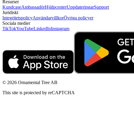
Resurser
Kundcase
Ambassadör
Hjälpcenter
Uppdateringar
Support
Juridiskt
Integritetspolicy
Användarvillkor
Övriga policyer
Sociala medier
TikTok
YouTube
LinkedIn
Instagram
© 2026 Ornamental Tree AB
This site is protected by reCAPTCHA