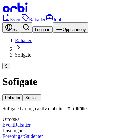
Event
Rabatter
Jobb
Sv
Logga in
Öppna meny
Rabatter
Sofigate
S
Sofigate
Rabatter
Socials
Sofigate har inga aktiva rabatter för tillfället.
Utforska
Event
Rabatter
Lösningar
Föreningar
Studenter