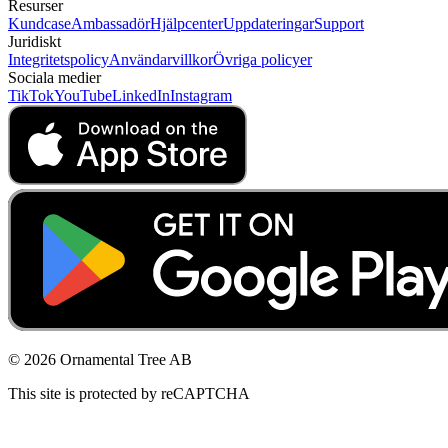
Resurser
Kundcase
Ambassadör
Hjälpcenter
Uppdateringar
Support
Juridiskt
Integritetspolicy
Användarvillkor
Övriga policyer
Sociala medier
TikTok
YouTube
LinkedIn
Instagram
© 2026 Ornamental Tree AB
This site is protected by reCAPTCHA