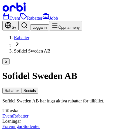
Event
Rabatter
Jobb
Sv
Logga in
Öppna meny
Rabatter
Sofidel Sweden AB
S
Sofidel Sweden AB
Rabatter
Socials
Sofidel Sweden AB har inga aktiva rabatter för tillfället.
Utforska
Event
Rabatter
Lösningar
Föreningar
Studenter