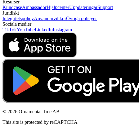
Resurser
Kundcase
Ambassadör
Hjälpcenter
Uppdateringar
Support
Juridiskt
Integritetspolicy
Användarvillkor
Övriga policyer
Sociala medier
TikTok
YouTube
LinkedIn
Instagram
© 2026 Ornamental Tree AB
This site is protected by reCAPTCHA