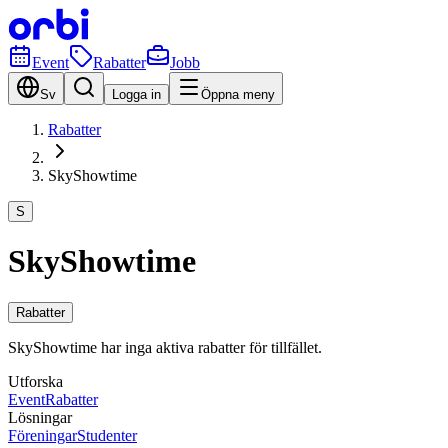
Event
Rabatter
Jobb
Sv
Logga in
Öppna meny
Rabatter
SkyShowtime
S
SkyShowtime
Rabatter
SkyShowtime har inga aktiva rabatter för tillfället.
Utforska
Event
Rabatter
Lösningar
Föreningar
Studenter