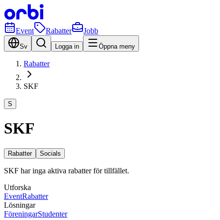
Event
Rabatter
Jobb
Sv
Logga in
Öppna meny
Rabatter
SKF
S
SKF
Rabatter
Socials
SKF har inga aktiva rabatter för tillfället.
Utforska
Event
Rabatter
Lösningar
Föreningar
Studenter