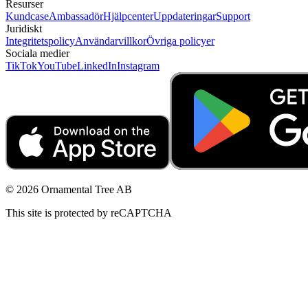
Resurser
Kundcase
Ambassadör
Hjälpcenter
Uppdateringar
Support
Juridiskt
Integritetspolicy
Användarvillkor
Övriga policyer
Sociala medier
TikTok
YouTube
LinkedIn
Instagram
© 2026 Ornamental Tree AB
This site is protected by reCAPTCHA