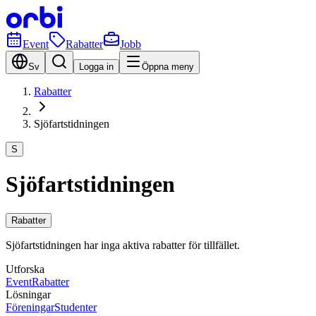
Event
Rabatter
Jobb
Sv
Logga in
Öppna meny
Rabatter
Sjöfartstidningen
S
Sjöfartstidningen
Rabatter
Sjöfartstidningen har inga aktiva rabatter för tillfället.
Utforska
Event
Rabatter
Lösningar
Föreningar
Studenter