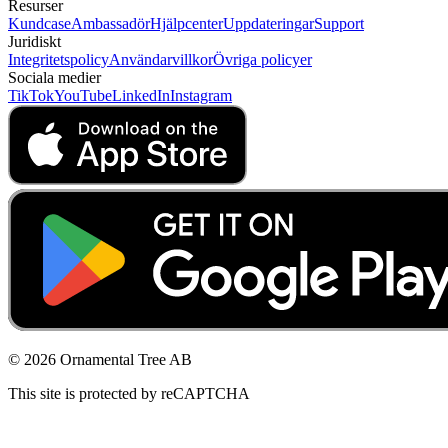
Resurser
Kundcase
Ambassadör
Hjälpcenter
Uppdateringar
Support
Juridiskt
Integritetspolicy
Användarvillkor
Övriga policyer
Sociala medier
TikTok
YouTube
LinkedIn
Instagram
© 2026 Ornamental Tree AB
This site is protected by reCAPTCHA