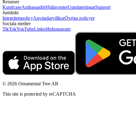
Resurser
Kundcase
Ambassadör
Hjälpcenter
Uppdateringar
Support
Juridiskt
Integritetspolicy
Användarvillkor
Övriga policyer
Sociala medier
TikTok
YouTube
LinkedIn
Instagram
© 2026 Ornamental Tree AB
This site is protected by reCAPTCHA