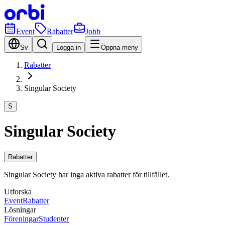
Event
Rabatter
Jobb
Sv
Logga in
Öppna meny
Rabatter
Singular Society
S
Singular Society
Rabatter
Singular Society har inga aktiva rabatter för tillfället.
Utforska
Event
Rabatter
Lösningar
Föreningar
Studenter