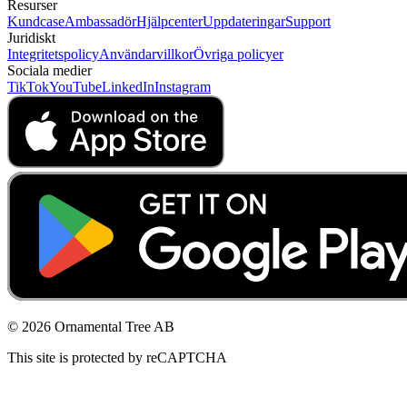
Resurser
Kundcase
Ambassadör
Hjälpcenter
Uppdateringar
Support
Juridiskt
Integritetspolicy
Användarvillkor
Övriga policyer
Sociala medier
TikTok
YouTube
LinkedIn
Instagram
© 2026 Ornamental Tree AB
This site is protected by reCAPTCHA