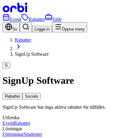
Event
Rabatter
Jobb
Sv
Logga in
Öppna meny
Rabatter
SignUp Software
S
SignUp Software
Rabatter
Socials
SignUp Software har inga aktiva rabatter för tillfället.
Utforska
Event
Rabatter
Lösningar
Föreningar
Studenter