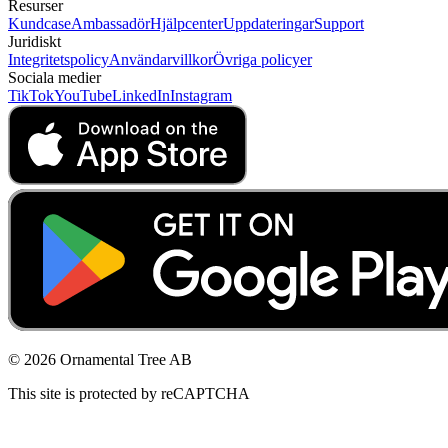
Resurser
Kundcase
Ambassadör
Hjälpcenter
Uppdateringar
Support
Juridiskt
Integritetspolicy
Användarvillkor
Övriga policyer
Sociala medier
TikTok
YouTube
LinkedIn
Instagram
© 2026 Ornamental Tree AB
This site is protected by reCAPTCHA