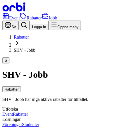
Event
Rabatter
Jobb
Sv
Logga in
Öppna meny
Rabatter
SHV - Jobb
S
SHV - Jobb
Rabatter
SHV - Jobb har inga aktiva rabatter för tillfället.
Utforska
Event
Rabatter
Lösningar
Föreningar
Studenter