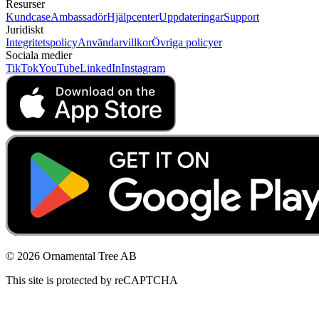
Resurser
Kundcase
Ambassadör
Hjälpcenter
Uppdateringar
Support
Juridiskt
Integritetspolicy
Användarvillkor
Övriga policyer
Sociala medier
TikTok
YouTube
LinkedIn
Instagram
© 2026 Ornamental Tree AB
This site is protected by reCAPTCHA