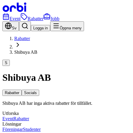
Event
Rabatter
Jobb
Sv
Logga in
Öppna meny
Rabatter
Shibuya AB
S
Shibuya AB
Rabatter
Socials
Shibuya AB har inga aktiva rabatter för tillfället.
Utforska
Event
Rabatter
Lösningar
Föreningar
Studenter