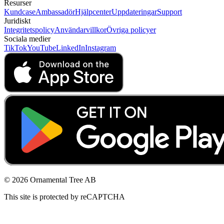
Resurser
Kundcase
Ambassadör
Hjälpcenter
Uppdateringar
Support
Juridiskt
Integritetspolicy
Användarvillkor
Övriga policyer
Sociala medier
TikTok
YouTube
LinkedIn
Instagram
© 2026 Ornamental Tree AB
This site is protected by reCAPTCHA