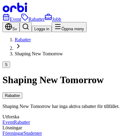
Event
Rabatter
Jobb
Sv
Logga in
Öppna meny
Rabatter
Shaping New Tomorrow
S
Shaping New Tomorrow
Rabatter
Shaping New Tomorrow har inga aktiva rabatter för tillfället.
Utforska
Event
Rabatter
Lösningar
Föreningar
Studenter