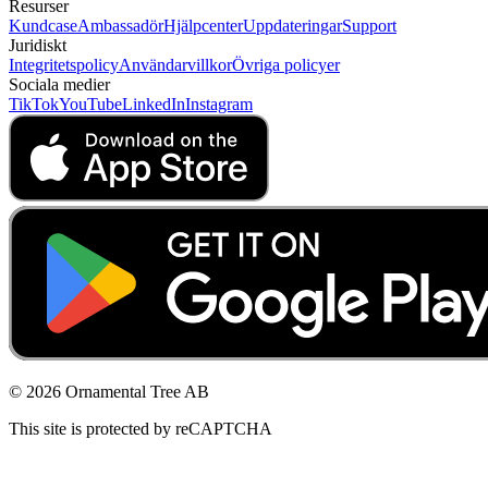
Resurser
Kundcase
Ambassadör
Hjälpcenter
Uppdateringar
Support
Juridiskt
Integritetspolicy
Användarvillkor
Övriga policyer
Sociala medier
TikTok
YouTube
LinkedIn
Instagram
© 2026 Ornamental Tree AB
This site is protected by reCAPTCHA