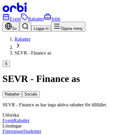
Event
Rabatter
Jobb
Sv
Logga in
Öppna meny
Rabatter
SEVR - Finance as
S
SEVR - Finance as
Rabatter
Socials
SEVR - Finance as har inga aktiva rabatter för tillfället.
Utforska
Event
Rabatter
Lösningar
Föreningar
Studenter