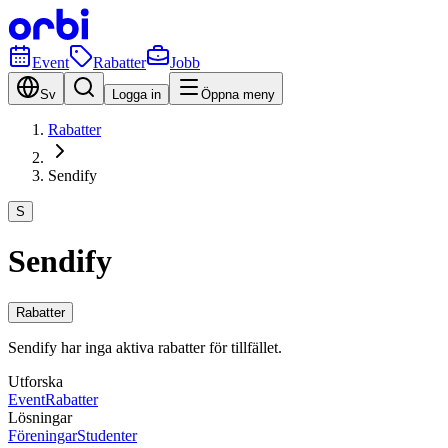
Event
Rabatter
Jobb
Sv
Logga in
Öppna meny
Rabatter
Sendify
S
Sendify
Rabatter
Sendify har inga aktiva rabatter för tillfället.
Utforska
Event
Rabatter
Lösningar
Föreningar
Studenter