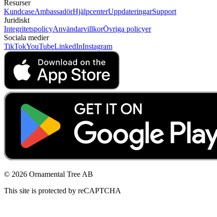
Resurser
Kundcase
Ambassadör
Hjälpcenter
Uppdateringar
Support
Juridiskt
Integritetspolicy
Användarvillkor
Övriga policyer
Sociala medier
TikTok
YouTube
LinkedIn
Instagram
© 2026 Ornamental Tree AB
This site is protected by reCAPTCHA