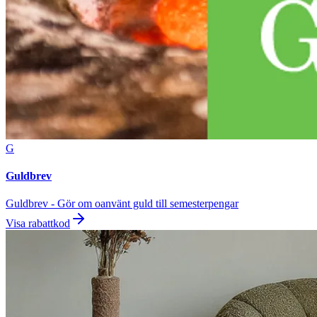
G
Guldbrev
Guldbrev - Gör om oanvänt guld till semesterpengar
Visa rabattkod