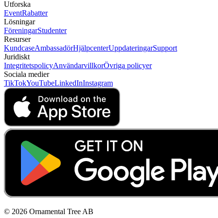
Utforska
Event
Rabatter
Lösningar
Föreningar
Studenter
Resurser
Kundcase
Ambassadör
Hjälpcenter
Uppdateringar
Support
Juridiskt
Integritetspolicy
Användarvillkor
Övriga policyer
Sociala medier
TikTok
YouTube
LinkedIn
Instagram
© 2026 Ornamental Tree AB