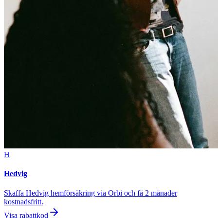
H
Hedvig
Skaffa Hedvig hemförsäkring via Orbi och få 2 månader
kostnadsfritt.
Visa rabattkod