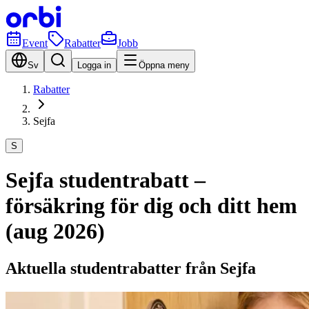
Event
Rabatter
Jobb
Sv
Logga in
Öppna meny
Rabatter
Sejfa
S
Sejfa studentrabatt –
försäkring för dig och ditt hem
(aug 2026)
Aktuella studentrabatter från Sejfa