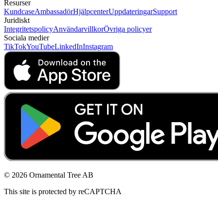
Resurser
Kundcase
Ambassadör
Hjälpcenter
Uppdateringar
Support
Juridiskt
Integritetspolicy
Användarvillkor
Övriga policyer
Sociala medier
TikTok
YouTube
LinkedIn
Instagram
© 2026 Ornamental Tree AB
This site is protected by reCAPTCHA