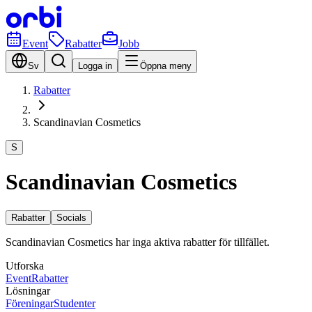
Event
Rabatter
Jobb
Sv
Logga in
Öppna meny
Rabatter
Scandinavian Cosmetics
S
Scandinavian Cosmetics
Rabatter
Socials
Scandinavian Cosmetics har inga aktiva rabatter för tillfället.
Utforska
Event
Rabatter
Lösningar
Föreningar
Studenter