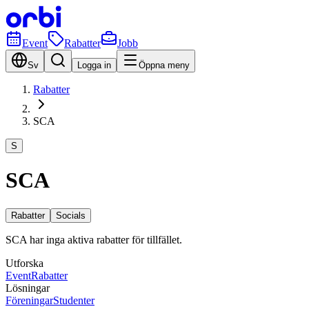
Event
Rabatter
Jobb
Sv
Logga in
Öppna meny
Rabatter
SCA
S
SCA
Rabatter
Socials
SCA har inga aktiva rabatter för tillfället.
Utforska
Event
Rabatter
Lösningar
Föreningar
Studenter