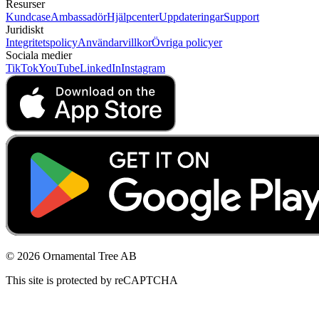
Resurser
Kundcase
Ambassadör
Hjälpcenter
Uppdateringar
Support
Juridiskt
Integritetspolicy
Användarvillkor
Övriga policyer
Sociala medier
TikTok
YouTube
LinkedIn
Instagram
© 2026 Ornamental Tree AB
This site is protected by reCAPTCHA