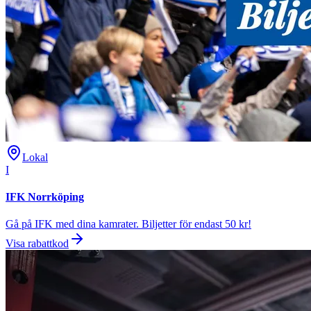
Lokal
I
IFK Norrköping
Gå på IFK med dina kamrater. Biljetter för endast 50 kr!
Visa rabattkod