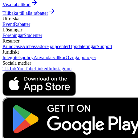
Visa rabattkod
Tillbaka till alla rabatter
Utforska
Event
Rabatter
Lösningar
Föreningar
Studenter
Resurser
Kundcase
Ambassadör
Hjälpcenter
Uppdateringar
Support
Juridiskt
Integritetspolicy
Användarvillkor
Övriga policyer
Sociala medier
TikTok
YouTube
LinkedIn
Instagram