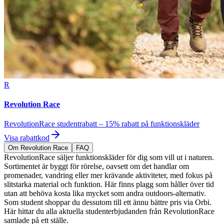
R
Revolution Race
RevolutionRace studentrabatt – 15% rabatt på funktionskläder
Visa rabattkod
Om Revolution Race
FAQ
RevolutionRace säljer funktionskläder för dig som vill ut i naturen.
Sortimentet är byggt för rörelse, oavsett om det handlar om
promenader, vandring eller mer krävande aktiviteter, med fokus på
slitstarka material och funktion. Här finns plagg som håller över tid
utan att behöva kosta lika mycket som andra outdoors-alternativ.
Som student shoppar du dessutom till ett ännu bättre pris via Orbi.
Här hittar du alla aktuella studenterbjudanden från RevolutionRace
samlade på ett ställe.