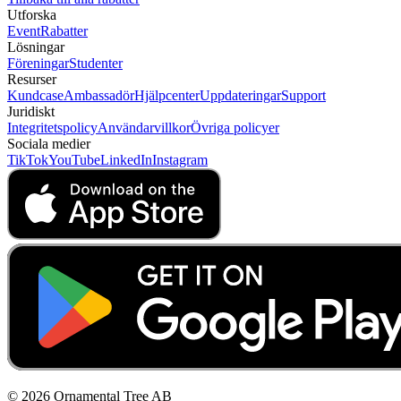
Utforska
Event
Rabatter
Lösningar
Föreningar
Studenter
Resurser
Kundcase
Ambassadör
Hjälpcenter
Uppdateringar
Support
Juridiskt
Integritetspolicy
Användarvillkor
Övriga policyer
Sociala medier
TikTok
YouTube
LinkedIn
Instagram
© 2026 Ornamental Tree AB