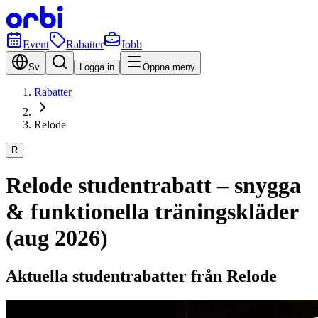
Event
Rabatter
Jobb
Sv
Logga in
Öppna meny
Rabatter
Relode
R
Relode studentrabatt – snygga
& funktionella träningskläder
(aug 2026)
Aktuella studentrabatter från Relode