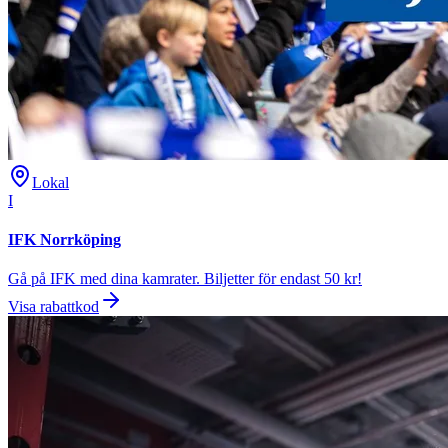
Lokal
I
IFK Norrköping
Gå på IFK med dina kamrater. Biljetter för endast 50 kr!
Visa rabattkod