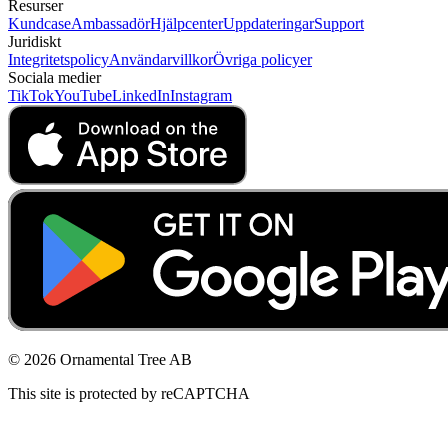
Resurser
Kundcase
Ambassadör
Hjälpcenter
Uppdateringar
Support
Juridiskt
Integritetspolicy
Användarvillkor
Övriga policyer
Sociala medier
TikTok
YouTube
LinkedIn
Instagram
© 2026 Ornamental Tree AB
This site is protected by reCAPTCHA