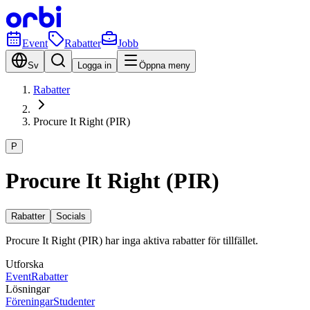
Event
Rabatter
Jobb
Sv
Logga in
Öppna meny
Rabatter
Procure It Right (PIR)
P
Procure It Right (PIR)
Rabatter
Socials
Procure It Right (PIR) har inga aktiva rabatter för tillfället.
Utforska
Event
Rabatter
Lösningar
Föreningar
Studenter