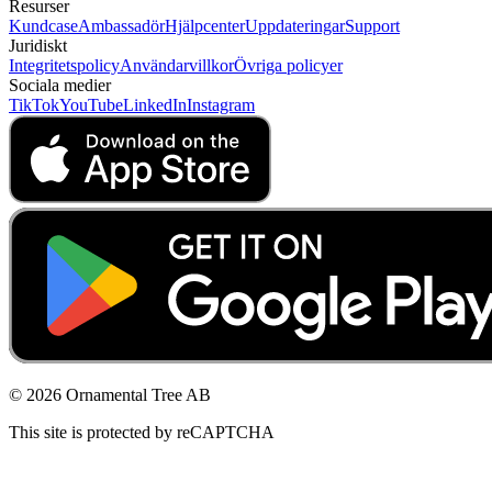
Resurser
Kundcase
Ambassadör
Hjälpcenter
Uppdateringar
Support
Juridiskt
Integritetspolicy
Användarvillkor
Övriga policyer
Sociala medier
TikTok
YouTube
LinkedIn
Instagram
© 2026 Ornamental Tree AB
This site is protected by reCAPTCHA