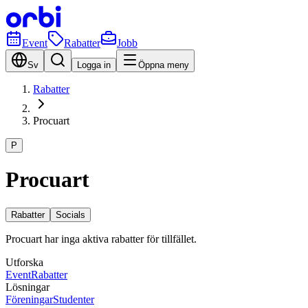
Event
Rabatter
Jobb
Sv
Logga in
Öppna meny
Rabatter
Procuart
P
Procuart
Rabatter
Socials
Procuart har inga aktiva rabatter för tillfället.
Utforska
Event
Rabatter
Lösningar
Föreningar
Studenter