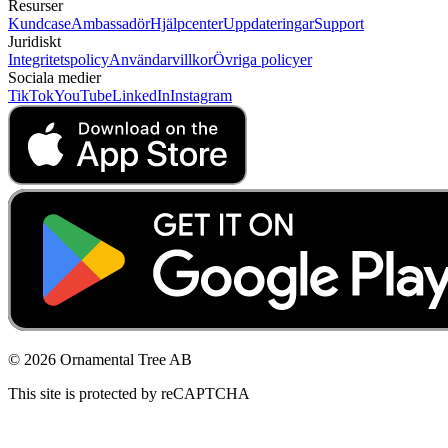
Resurser
Kundcase
Ambassadör
Hjälpcenter
Uppdateringar
Support
Juridiskt
Integritetspolicy
Användarvillkor
Övriga policyer
Sociala medier
TikTok
YouTube
LinkedIn
Instagram
© 2026 Ornamental Tree AB
This site is protected by reCAPTCHA