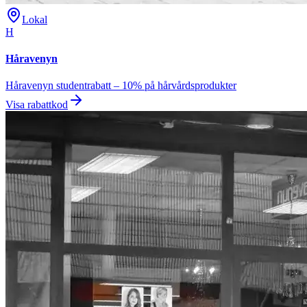
Lokal
H
Håravenyn
Håravenyn studentrabatt – 10% på hårvårdsprodukter
Visa rabattkod