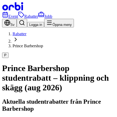
Event
Rabatter
Jobb
Sv
Logga in
Öppna meny
Rabatter
Prince Barbershop
P
Prince Barbershop
studentrabatt – klippning och
skägg (aug 2026)
Aktuella studentrabatter från Prince
Barbershop