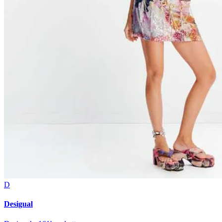
D
Desigual