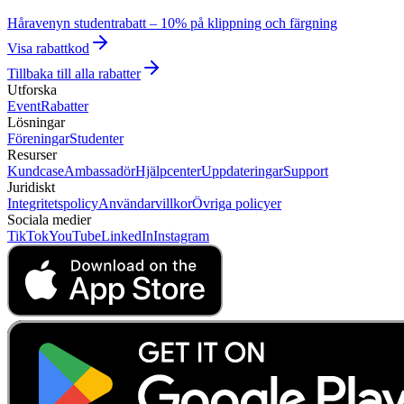
Håravenyn studentrabatt – 10% på klippning och färgning
Visa rabattkod
Tillbaka till alla rabatter
Utforska
Event
Rabatter
Lösningar
Föreningar
Studenter
Resurser
Kundcase
Ambassadör
Hjälpcenter
Uppdateringar
Support
Juridiskt
Integritetspolicy
Användarvillkor
Övriga policyer
Sociala medier
TikTok
YouTube
LinkedIn
Instagram