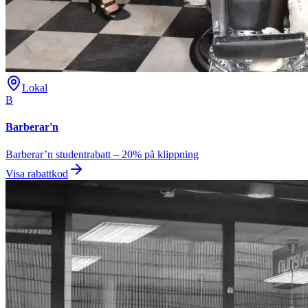
Lokal
B
Barberar'n
Barberar’n studentrabatt – 20% på klippning
Visa rabattkod