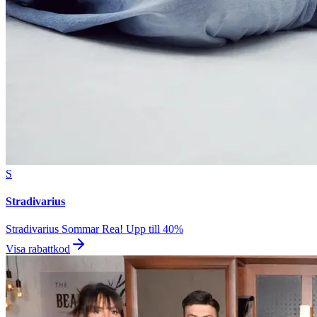
S
Stradivarius
Stradivarius Sommar Rea! Upp till 40%
Visa rabattkod