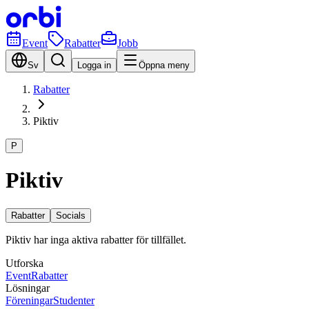
Event
Rabatter
Jobb
Sv
Logga in
Öppna meny
Rabatter
Piktiv
P
Piktiv
Rabatter
Socials
Piktiv har inga aktiva rabatter för tillfället.
Utforska
Event
Rabatter
Lösningar
Föreningar
Studenter