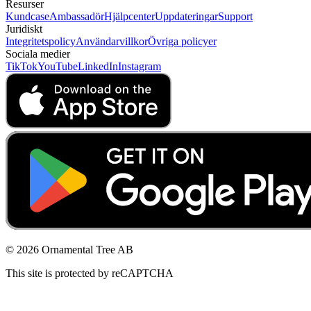
Resurser
Kundcase
Ambassadör
Hjälpcenter
Uppdateringar
Support
Juridiskt
Integritetspolicy
Användarvillkor
Övriga policyer
Sociala medier
TikTok
YouTube
LinkedIn
Instagram
© 2026 Ornamental Tree AB
This site is protected by reCAPTCHA