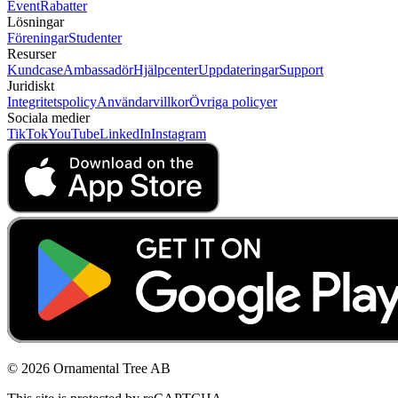
Event
Rabatter
Lösningar
Föreningar
Studenter
Resurser
Kundcase
Ambassadör
Hjälpcenter
Uppdateringar
Support
Juridiskt
Integritetspolicy
Användarvillkor
Övriga policyer
Sociala medier
TikTok
YouTube
LinkedIn
Instagram
© 2026 Ornamental Tree AB