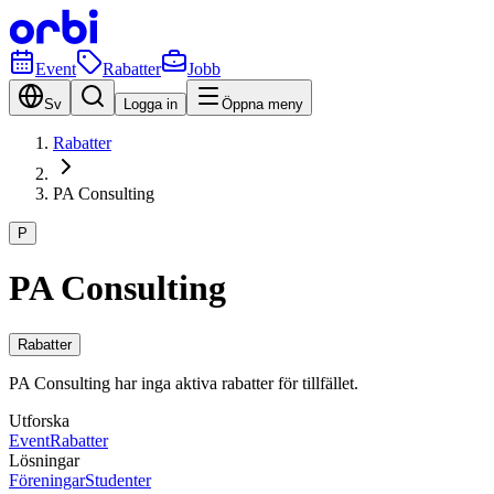
Event
Rabatter
Jobb
Sv
Logga in
Öppna meny
Rabatter
PA Consulting
P
PA Consulting
Rabatter
PA Consulting har inga aktiva rabatter för tillfället.
Utforska
Event
Rabatter
Lösningar
Föreningar
Studenter