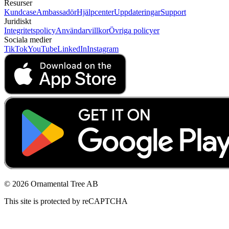
Resurser
Kundcase
Ambassadör
Hjälpcenter
Uppdateringar
Support
Juridiskt
Integritetspolicy
Användarvillkor
Övriga policyer
Sociala medier
TikTok
YouTube
LinkedIn
Instagram
© 2026 Ornamental Tree AB
This site is protected by reCAPTCHA