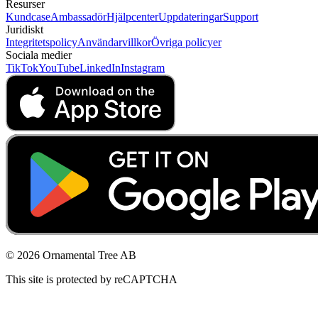
Resurser
Kundcase
Ambassadör
Hjälpcenter
Uppdateringar
Support
Juridiskt
Integritetspolicy
Användarvillkor
Övriga policyer
Sociala medier
TikTok
YouTube
LinkedIn
Instagram
© 2026 Ornamental Tree AB
This site is protected by reCAPTCHA