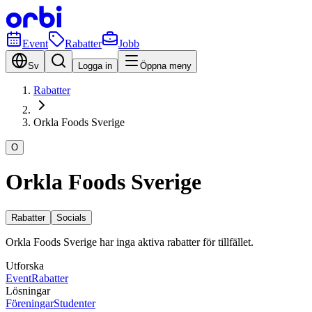
Event
Rabatter
Jobb
Sv
Logga in
Öppna meny
Rabatter
Orkla Foods Sverige
O
Orkla Foods Sverige
Rabatter
Socials
Orkla Foods Sverige har inga aktiva rabatter för tillfället.
Utforska
Event
Rabatter
Lösningar
Föreningar
Studenter