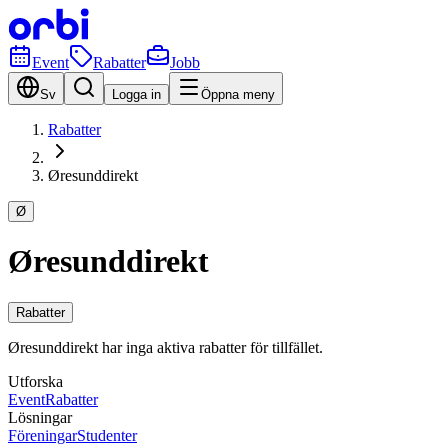
Event
Rabatter
Jobb
Sv
Logga in
Öppna meny
Rabatter
Øresunddirekt
Ø
Øresunddirekt
Rabatter
Øresunddirekt har inga aktiva rabatter för tillfället.
Utforska
Event
Rabatter
Lösningar
Föreningar
Studenter