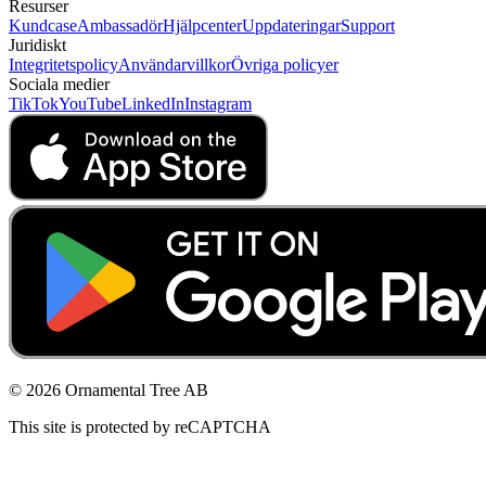
Resurser
Kundcase
Ambassadör
Hjälpcenter
Uppdateringar
Support
Juridiskt
Integritetspolicy
Användarvillkor
Övriga policyer
Sociala medier
TikTok
YouTube
LinkedIn
Instagram
© 2026 Ornamental Tree AB
This site is protected by reCAPTCHA