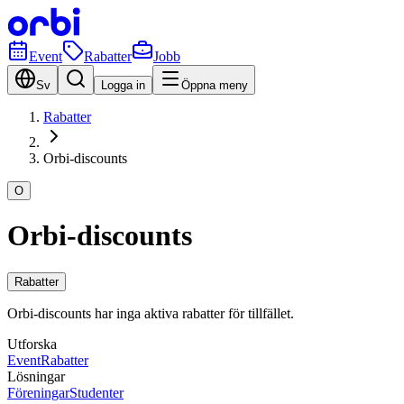
Event
Rabatter
Jobb
Sv
Logga in
Öppna meny
Rabatter
Orbi-discounts
O
Orbi-discounts
Rabatter
Orbi-discounts har inga aktiva rabatter för tillfället.
Utforska
Event
Rabatter
Lösningar
Föreningar
Studenter