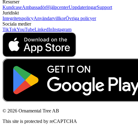
Resurser
Kundcase
Ambassadör
Hjälpcenter
Uppdateringar
Support
Juridiskt
Integritetspolicy
Användarvillkor
Övriga policyer
Sociala medier
TikTok
YouTube
LinkedIn
Instagram
© 2026 Ornamental Tree AB
This site is protected by reCAPTCHA