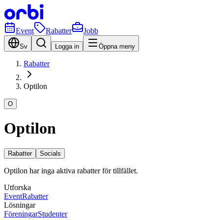
Event
Rabatter
Jobb
Sv
Logga in
Öppna meny
Rabatter
Optilon
O
Optilon
Rabatter
Socials
Optilon har inga aktiva rabatter för tillfället.
Utforska
Event
Rabatter
Lösningar
Föreningar
Studenter