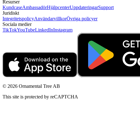
Resurser
Kundcase
Ambassadör
Hjälpcenter
Uppdateringar
Support
Juridiskt
Integritetspolicy
Användarvillkor
Övriga policyer
Sociala medier
TikTok
YouTube
LinkedIn
Instagram
© 2026 Ornamental Tree AB
This site is protected by reCAPTCHA