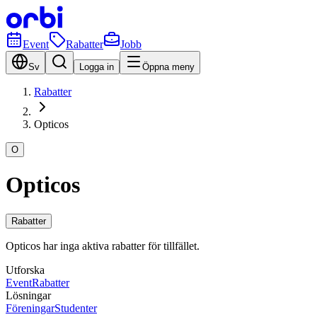
Event
Rabatter
Jobb
Sv
Logga in
Öppna meny
Rabatter
Opticos
O
Opticos
Rabatter
Opticos har inga aktiva rabatter för tillfället.
Utforska
Event
Rabatter
Lösningar
Föreningar
Studenter