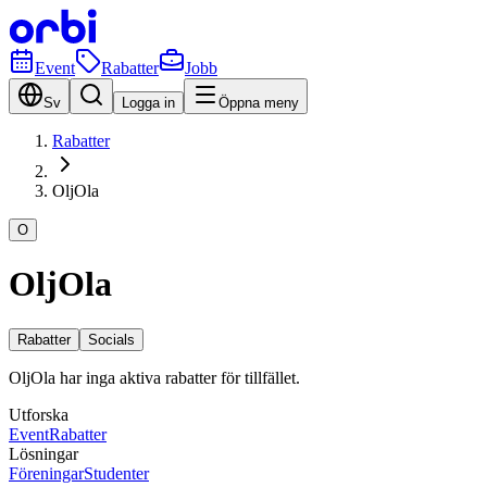
Event
Rabatter
Jobb
Sv
Logga in
Öppna meny
Rabatter
OljOla
O
OljOla
Rabatter
Socials
OljOla har inga aktiva rabatter för tillfället.
Utforska
Event
Rabatter
Lösningar
Föreningar
Studenter