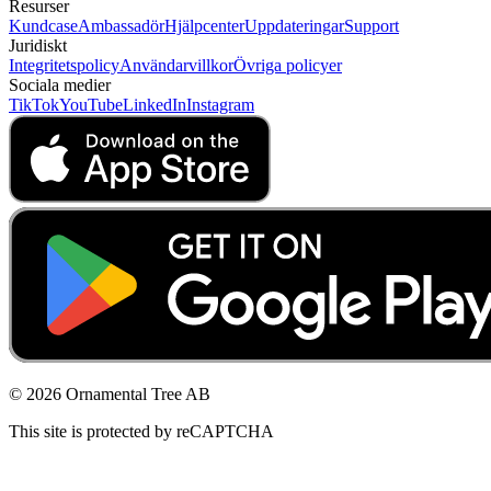
Resurser
Kundcase
Ambassadör
Hjälpcenter
Uppdateringar
Support
Juridiskt
Integritetspolicy
Användarvillkor
Övriga policyer
Sociala medier
TikTok
YouTube
LinkedIn
Instagram
© 2026 Ornamental Tree AB
This site is protected by reCAPTCHA