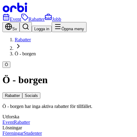
Event
Rabatter
Jobb
Sv
Logga in
Öppna meny
Rabatter
Ö - borgen
Ö
Ö - borgen
Rabatter
Socials
Ö - borgen har inga aktiva rabatter för tillfället.
Utforska
Event
Rabatter
Lösningar
Föreningar
Studenter