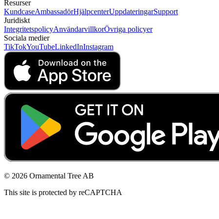
Resurser
Kundcase
Ambassadör
Hjälpcenter
Uppdateringar
Support
Juridiskt
Integritetspolicy
Användarvillkor
Övriga policyer
Sociala medier
TikTok
YouTube
LinkedIn
Instagram
© 2026 Ornamental Tree AB
This site is protected by reCAPTCHA