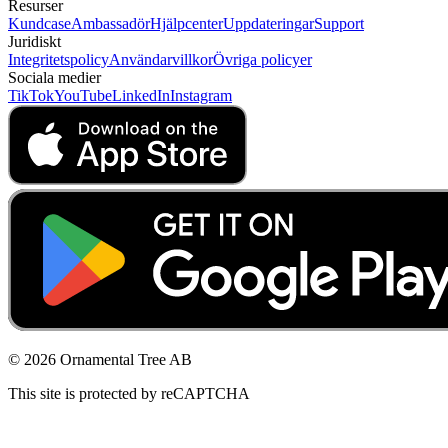
Resurser
Kundcase
Ambassadör
Hjälpcenter
Uppdateringar
Support
Juridiskt
Integritetspolicy
Användarvillkor
Övriga policyer
Sociala medier
TikTok
YouTube
LinkedIn
Instagram
© 2026 Ornamental Tree AB
This site is protected by reCAPTCHA