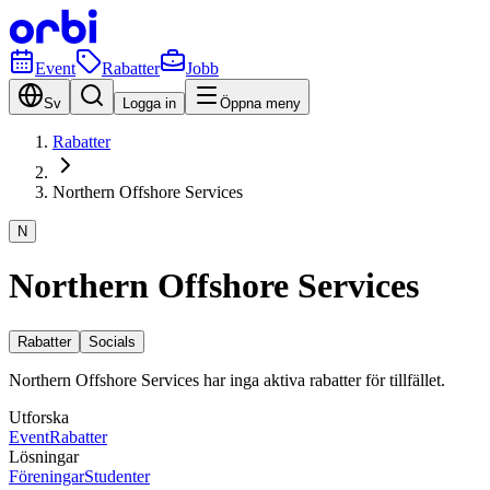
Event
Rabatter
Jobb
Sv
Logga in
Öppna meny
Rabatter
Northern Offshore Services
N
Northern Offshore Services
Rabatter
Socials
Northern Offshore Services har inga aktiva rabatter för tillfället.
Utforska
Event
Rabatter
Lösningar
Föreningar
Studenter