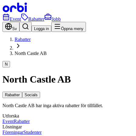
Event
Rabatter
Jobb
Sv
Logga in
Öppna meny
Rabatter
North Castle AB
N
North Castle AB
Rabatter
Socials
North Castle AB har inga aktiva rabatter för tillfället.
Utforska
Event
Rabatter
Lösningar
Föreningar
Studenter