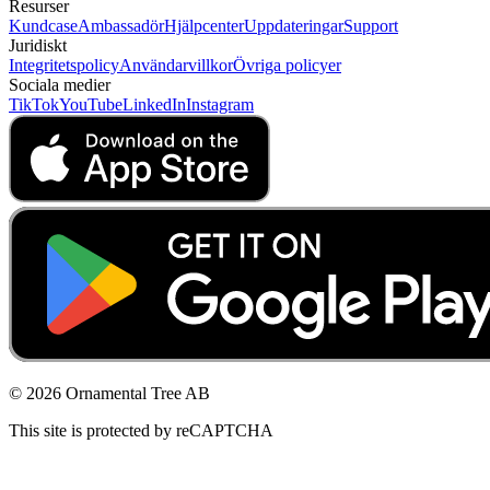
Resurser
Kundcase
Ambassadör
Hjälpcenter
Uppdateringar
Support
Juridiskt
Integritetspolicy
Användarvillkor
Övriga policyer
Sociala medier
TikTok
YouTube
LinkedIn
Instagram
© 2026 Ornamental Tree AB
This site is protected by reCAPTCHA