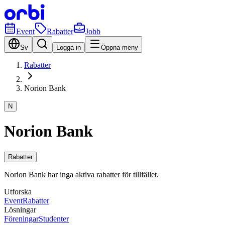
Event
Rabatter
Jobb
Sv
Logga in
Öppna meny
Rabatter
Norion Bank
N
Norion Bank
Rabatter
Norion Bank har inga aktiva rabatter för tillfället.
Utforska
Event
Rabatter
Lösningar
Föreningar
Studenter