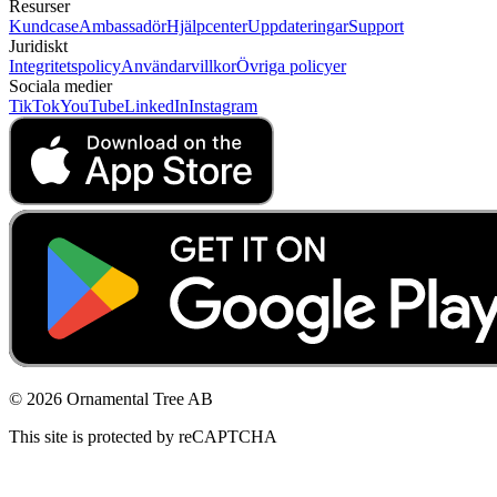
Resurser
Kundcase
Ambassadör
Hjälpcenter
Uppdateringar
Support
Juridiskt
Integritetspolicy
Användarvillkor
Övriga policyer
Sociala medier
TikTok
YouTube
LinkedIn
Instagram
© 2026 Ornamental Tree AB
This site is protected by reCAPTCHA