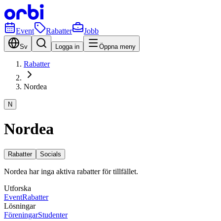
Event
Rabatter
Jobb
Sv
Logga in
Öppna meny
Rabatter
Nordea
N
Nordea
Rabatter
Socials
Nordea har inga aktiva rabatter för tillfället.
Utforska
Event
Rabatter
Lösningar
Föreningar
Studenter