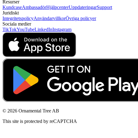
Resurser
Kundcase
Ambassadör
Hjälpcenter
Uppdateringar
Support
Juridiskt
Integritetspolicy
Användarvillkor
Övriga policyer
Sociala medier
TikTok
YouTube
LinkedIn
Instagram
© 2026 Ornamental Tree AB
This site is protected by reCAPTCHA