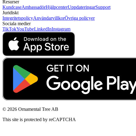
Resurser
Kundcase
Ambassadör
Hjälpcenter
Uppdateringar
Support
Juridiskt
Integritetspolicy
Användarvillkor
Övriga policyer
Sociala medier
TikTok
YouTube
LinkedIn
Instagram
© 2026 Ornamental Tree AB
This site is protected by reCAPTCHA