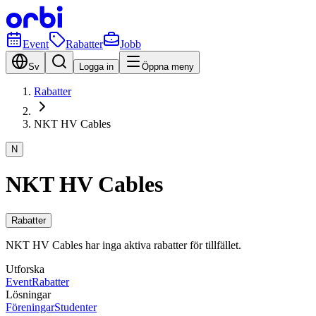
Event
Rabatter
Jobb
Sv
Logga in
Öppna meny
Rabatter
NKT HV Cables
N
NKT HV Cables
Rabatter
NKT HV Cables har inga aktiva rabatter för tillfället.
Utforska
Event
Rabatter
Lösningar
Föreningar
Studenter