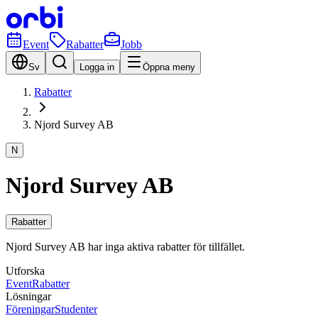
Event
Rabatter
Jobb
Sv
Logga in
Öppna meny
Rabatter
Njord Survey AB
N
Njord Survey AB
Rabatter
Njord Survey AB har inga aktiva rabatter för tillfället.
Utforska
Event
Rabatter
Lösningar
Föreningar
Studenter