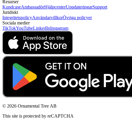
Resurser
Kundcase
Ambassadör
Hjälpcenter
Uppdateringar
Support
Juridiskt
Integritetspolicy
Användarvillkor
Övriga policyer
Sociala medier
TikTok
YouTube
LinkedIn
Instagram
© 2026 Ornamental Tree AB
This site is protected by reCAPTCHA