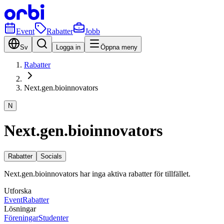
Event
Rabatter
Jobb
Sv
Logga in
Öppna meny
Rabatter
Next.gen.bioinnovators
N
Next.gen.bioinnovators
Rabatter
Socials
Next.gen.bioinnovators har inga aktiva rabatter för tillfället.
Utforska
Event
Rabatter
Lösningar
Föreningar
Studenter