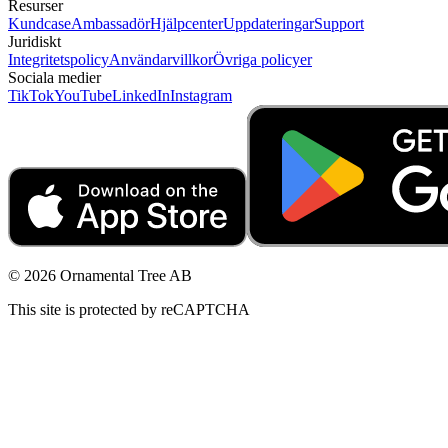
Resurser
Kundcase
Ambassadör
Hjälpcenter
Uppdateringar
Support
Juridiskt
Integritetspolicy
Användarvillkor
Övriga policyer
Sociala medier
TikTok
YouTube
LinkedIn
Instagram
© 2026 Ornamental Tree AB
This site is protected by reCAPTCHA