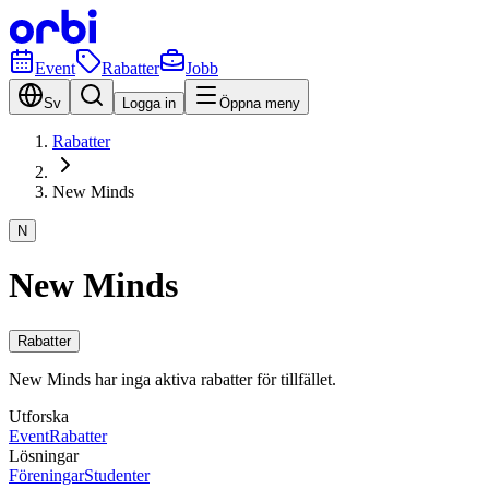
Event
Rabatter
Jobb
Sv
Logga in
Öppna meny
Rabatter
New Minds
N
New Minds
Rabatter
New Minds har inga aktiva rabatter för tillfället.
Utforska
Event
Rabatter
Lösningar
Föreningar
Studenter