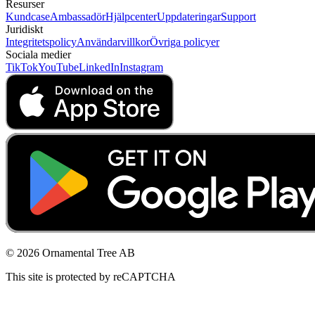
Resurser
Kundcase
Ambassadör
Hjälpcenter
Uppdateringar
Support
Juridiskt
Integritetspolicy
Användarvillkor
Övriga policyer
Sociala medier
TikTok
YouTube
LinkedIn
Instagram
© 2026 Ornamental Tree AB
This site is protected by reCAPTCHA