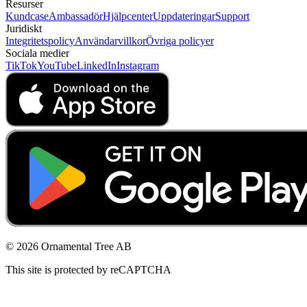
Resurser
Kundcase
Ambassadör
Hjälpcenter
Uppdateringar
Support
Juridiskt
Integritetspolicy
Användarvillkor
Övriga policyer
Sociala medier
TikTok
YouTube
LinkedIn
Instagram
© 2026 Ornamental Tree AB
This site is protected by reCAPTCHA