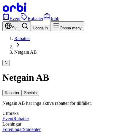
Event
Rabatter
Jobb
Sv
Logga in
Öppna meny
Rabatter
Netgain AB
N
Netgain AB
Rabatter
Socials
Netgain AB har inga aktiva rabatter för tillfället.
Utforska
Event
Rabatter
Lösningar
Föreningar
Studenter