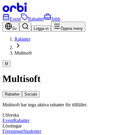
Event
Rabatter
Jobb
Sv
Logga in
Öppna meny
Rabatter
Multisoft
M
Multisoft
Rabatter
Socials
Multisoft har inga aktiva rabatter för tillfället.
Utforska
Event
Rabatter
Lösningar
Föreningar
Studenter