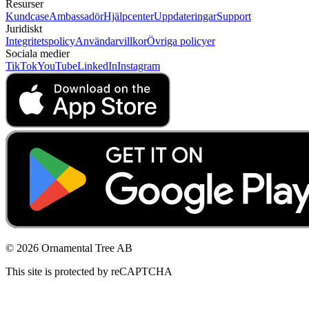
Resurser
Kundcase
Ambassadör
Hjälpcenter
Uppdateringar
Support
Juridiskt
Integritetspolicy
Användarvillkor
Övriga policyer
Sociala medier
TikTok
YouTube
LinkedIn
Instagram
© 2026 Ornamental Tree AB
This site is protected by reCAPTCHA