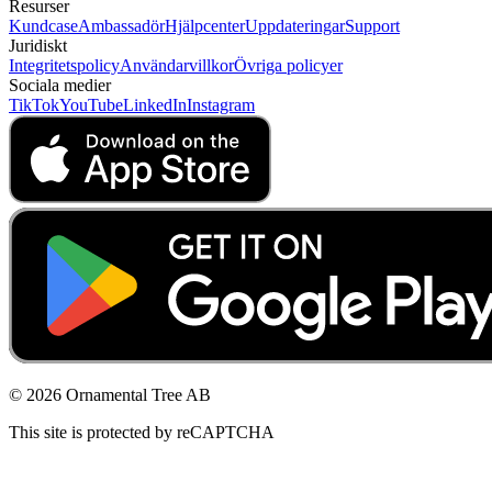
Resurser
Kundcase
Ambassadör
Hjälpcenter
Uppdateringar
Support
Juridiskt
Integritetspolicy
Användarvillkor
Övriga policyer
Sociala medier
TikTok
YouTube
LinkedIn
Instagram
© 2026 Ornamental Tree AB
This site is protected by reCAPTCHA