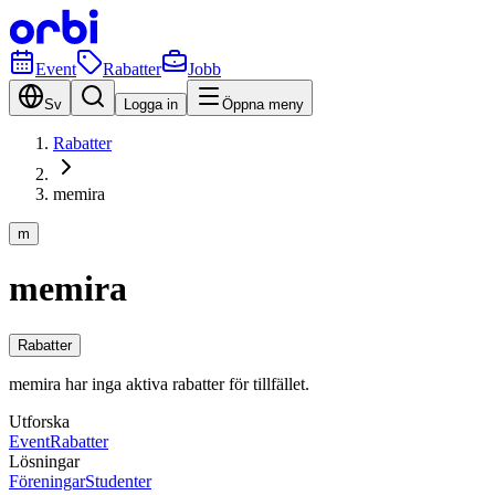
Event
Rabatter
Jobb
Sv
Logga in
Öppna meny
Rabatter
memira
m
memira
Rabatter
memira har inga aktiva rabatter för tillfället.
Utforska
Event
Rabatter
Lösningar
Föreningar
Studenter